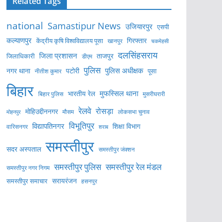
Related Tags
national
Samastipur News
उजियारपुर
एसपी
कल्याणपुर
केंद्रीय कृषि विश्वविद्यालय पूसा
गिरफ्तार
खानपुर
चकमेहसी
दलसिंहसराय
जिला प्रशासन
ताजपुर
जिलाधिकारी
डीएम
पुलिस
पुलिस अधीक्षक
नगर थाना
पटोरी
पूसा
नीतीश कुमार
बिहार
मुफस्सिल थाना
भारतीय रेल
बिहार पुलिस
मुसरीघरारी
रेलवे
रोसड़ा
मोहिउद्दीननगर
लोकसभा चुनाव
मोहनपुर
मौसम
विभूतिपुर
विद्यापतिनगर
शिक्षा विभाग
वारिसनगर
शराब
समस्तीपुर
सदर अस्पताल
समस्तीपुर जंक्शन
समस्तीपुर पुलिस
समस्तीपुर रेल मंडल
समस्तीपुर नगर निगम
सरायरंजन
समस्तीपुर समाचार
हसनपुर