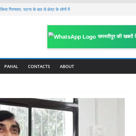
ंडल स्तरीय क्राइम मीटिंग, SDPO ने अपराध व
दिए निर्देश
िया गिरफ्तार, घटना के बाद से क्षेत्र के लोगों में
े भागने वाले कैदी की बिगड़ी तबीयत, DMCH रेफर;
है कारवाई
समस्तीपुर की खबरों 
ंचे शिक्षक निलंबित, निलंबन अवधि में BRC
ालय
ं ब्राउन शुगर के साथ कई संदिग्ध हिरासत में,
ीपुर
PAHAL
CONTACTS
ABOUT