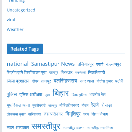
Trending
Uncategorized
viral
Weather
Related Tags
national
Samastipur News
उजियारपुर
कल्याणपुर
एसपी
केंद्रीय कृषि विश्वविद्यालय पूसा
गिरफ्तार
जिलाधिकारी
खानपुर
चकमेहसी
दलसिंहसराय
जिला प्रशासन
ताजपुर
नगर थाना
पटोरी
डीएम
नीतीश कुमार
बिहार
पुलिस
पुलिस अधीक्षक
भारतीय रेल
पूसा
बिहार पुलिस
रेलवे
मुफस्सिल थाना
रोसड़ा
मोहिउद्दीननगर
मुसरीघरारी
मोहनपुर
मौसम
विभूतिपुर
विद्यापतिनगर
शिक्षा विभाग
लोकसभा चुनाव
वारिसनगर
शराब
समस्तीपुर
सदर अस्पताल
समस्तीपुर नगर निगम
समस्तीपुर जंक्शन