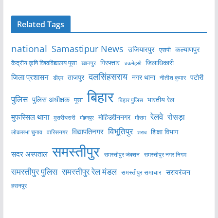
Related Tags
national
Samastipur News
उजियारपुर
कल्याणपुर
एसपी
केंद्रीय कृषि विश्वविद्यालय पूसा
गिरफ्तार
जिलाधिकारी
खानपुर
चकमेहसी
दलसिंहसराय
जिला प्रशासन
ताजपुर
नगर थाना
पटोरी
डीएम
नीतीश कुमार
बिहार
पुलिस
पुलिस अधीक्षक
भारतीय रेल
पूसा
बिहार पुलिस
रेलवे
मुफस्सिल थाना
रोसड़ा
मोहिउद्दीननगर
मुसरीघरारी
मोहनपुर
मौसम
विभूतिपुर
विद्यापतिनगर
शिक्षा विभाग
लोकसभा चुनाव
वारिसनगर
शराब
समस्तीपुर
सदर अस्पताल
समस्तीपुर नगर निगम
समस्तीपुर जंक्शन
समस्तीपुर पुलिस
समस्तीपुर रेल मंडल
सरायरंजन
समस्तीपुर समाचार
हसनपुर