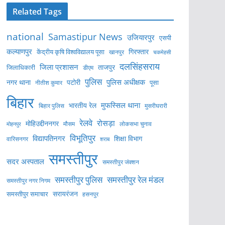
Related Tags
national
Samastipur News
उजियारपुर
एसपी
कल्याणपुर
केंद्रीय कृषि विश्वविद्यालय पूसा
गिरफ्तार
खानपुर
चकमेहसी
दलसिंहसराय
जिला प्रशासन
ताजपुर
जिलाधिकारी
डीएम
पुलिस
पुलिस अधीक्षक
नगर थाना
पटोरी
पूसा
नीतीश कुमार
बिहार
मुफस्सिल थाना
भारतीय रेल
बिहार पुलिस
मुसरीघरारी
रेलवे
रोसड़ा
मोहिउद्दीननगर
लोकसभा चुनाव
मोहनपुर
मौसम
विभूतिपुर
विद्यापतिनगर
शिक्षा विभाग
वारिसनगर
शराब
समस्तीपुर
सदर अस्पताल
समस्तीपुर जंक्शन
समस्तीपुर पुलिस
समस्तीपुर रेल मंडल
समस्तीपुर नगर निगम
सरायरंजन
समस्तीपुर समाचार
हसनपुर