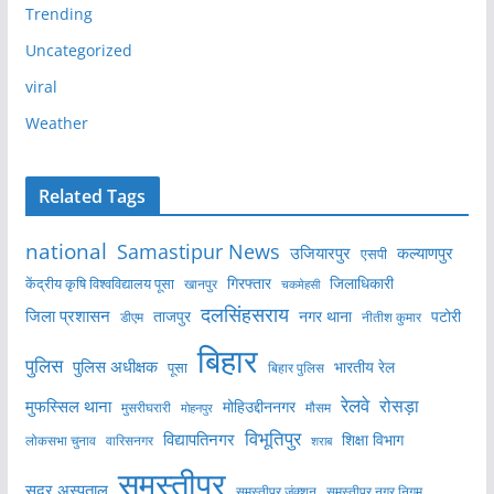
Trending
Uncategorized
viral
Weather
Related Tags
national
Samastipur News
उजियारपुर
कल्याणपुर
एसपी
केंद्रीय कृषि विश्वविद्यालय पूसा
गिरफ्तार
जिलाधिकारी
खानपुर
चकमेहसी
दलसिंहसराय
जिला प्रशासन
ताजपुर
नगर थाना
पटोरी
डीएम
नीतीश कुमार
बिहार
पुलिस
पुलिस अधीक्षक
भारतीय रेल
पूसा
बिहार पुलिस
रेलवे
मुफस्सिल थाना
रोसड़ा
मोहिउद्दीननगर
मुसरीघरारी
मोहनपुर
मौसम
विभूतिपुर
विद्यापतिनगर
शिक्षा विभाग
लोकसभा चुनाव
वारिसनगर
शराब
समस्तीपुर
सदर अस्पताल
समस्तीपुर नगर निगम
समस्तीपुर जंक्शन