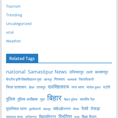
Tourism
Trending
Uncategorized
viral
Weather
Related Tags
national
Samastipur News
उजियारपुर
कल्याणपुर
एसपी
केंद्रीय कृषि विश्वविद्यालय पूसा
गिरफ्तार
जिलाधिकारी
खानपुर
चकमेहसी
दलसिंहसराय
जिला प्रशासन
ताजपुर
नगर थाना
पटोरी
डीएम
नीतीश कुमार
बिहार
पुलिस
पुलिस अधीक्षक
भारतीय रेल
पूसा
बिहार पुलिस
रेलवे
मुफस्सिल थाना
रोसड़ा
मोहिउद्दीननगर
मुसरीघरारी
मोहनपुर
मौसम
विभूतिपुर
विद्यापतिनगर
शिक्षा विभाग
लोकसभा चुनाव
वारिसनगर
शराब