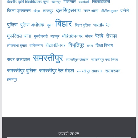
केंद्रीय कृषि विश्वविद्यालय पूसा
गिरफ्तार
जिलाधिकारी
खानपुर
चकमेहसी
दलसिंहसराय
जिला प्रशासन
ताजपुर
नगर थाना
पटोरी
डीएम
नीतीश कुमार
बिहार
पुलिस
पुलिस अधीक्षक
भारतीय रेल
पूसा
बिहार पुलिस
रेलवे
मुफस्सिल थाना
रोसड़ा
मोहिउद्दीननगर
मुसरीघरारी
मोहनपुर
मौसम
विभूतिपुर
विद्यापतिनगर
शिक्षा विभाग
लोकसभा चुनाव
वारिसनगर
शराब
समस्तीपुर
सदर अस्पताल
समस्तीपुर नगर निगम
समस्तीपुर जंक्शन
समस्तीपुर पुलिस
समस्तीपुर रेल मंडल
सरायरंजन
समस्तीपुर समाचार
हसनपुर
फ़रवरी 2025