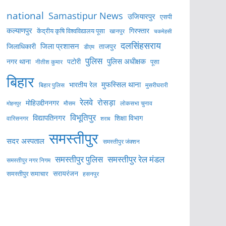
national
Samastipur News
उजियारपुर
एसपी
कल्याणपुर
केंद्रीय कृषि विश्वविद्यालय पूसा
गिरफ्तार
खानपुर
चकमेहसी
दलसिंहसराय
जिला प्रशासन
ताजपुर
जिलाधिकारी
डीएम
पुलिस
पुलिस अधीक्षक
नगर थाना
पटोरी
पूसा
नीतीश कुमार
बिहार
मुफस्सिल थाना
भारतीय रेल
बिहार पुलिस
मुसरीघरारी
रेलवे
रोसड़ा
मोहिउद्दीननगर
लोकसभा चुनाव
मोहनपुर
मौसम
विभूतिपुर
विद्यापतिनगर
शिक्षा विभाग
वारिसनगर
शराब
समस्तीपुर
सदर अस्पताल
समस्तीपुर जंक्शन
समस्तीपुर पुलिस
समस्तीपुर रेल मंडल
समस्तीपुर नगर निगम
सरायरंजन
समस्तीपुर समाचार
हसनपुर