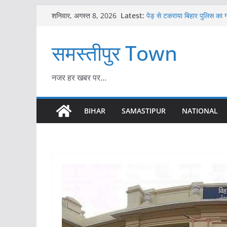
Skip
Latest:
पेड़ से टकराया बिहार पुलिस का 
शनिवार, अगस्त 8, 2026
to
जख्मी
समस्तीपुर में विश्व हिंदू परिषद क
content
समस्तीपुर Town
विभिन्न जिलों से 250 से अधिक प
बायोमेट्रिक उपस्थिति के विरोध में 
चिकित्सा पदाधिकारी को सौंपा मां
शराब लदी कार मामले में FIR द
नजर हर खबर पर…
बिहार: भाजपा विधायक की हत्या
चार पर FIR
BIHAR
SAMASTIPUR
NATIONAL