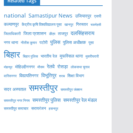
Related Tags
national
Samastipur News
उजियारपुर
एसपी
कल्याणपुर
केंद्रीय कृषि विश्वविद्यालय पूसा
गिरफ्तार
खानपुर
चकमेहसी
दलसिंहसराय
जिला प्रशासन
ताजपुर
जिलाधिकारी
डीएम
पुलिस
पुलिस अधीक्षक
नगर थाना
पटोरी
पूसा
नीतीश कुमार
बिहार
मुफस्सिल थाना
भारतीय रेल
बिहार पुलिस
मुसरीघरारी
रेलवे
रोसड़ा
मोहिउद्दीननगर
लोकसभा चुनाव
मोहनपुर
मौसम
विभूतिपुर
विद्यापतिनगर
शिक्षा विभाग
वारिसनगर
शराब
समस्तीपुर
सदर अस्पताल
समस्तीपुर जंक्शन
समस्तीपुर पुलिस
समस्तीपुर रेल मंडल
समस्तीपुर नगर निगम
सरायरंजन
समस्तीपुर समाचार
हसनपुर