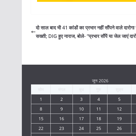
दो साल बाद भी 41 कांडों का प्रभार नहीं सौंपने वाले दारोगा
सख्ती; DIG हुए नाराज, बोले- “प्रभार सौंपें या जेल जाएं दा
जून 2026
सोम
मंगल
बुध
गुरु
शुक्र
1
2
3
4
5
8
9
10
11
12
15
16
17
18
19
22
23
24
25
26