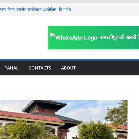
लेकर जिला स्तरीय कार्यशाला आयोजित, विभागीय
ं, मामला खत्म किया जाए: सुप्रीम कोर्ट में बिहार
प, सहरसा के DPO अजीत अमर के 4 ठिकानों पर
समस्तीपुर की खबरों 
ें हाहाकार, प्रदेश से पंचायत तक सभी कमेटी भंग, नई
साल के मासूम की 13 दिन बाद मौ’त, घर के पास
या था हमला
PAHAL
CONTACTS
ABOUT