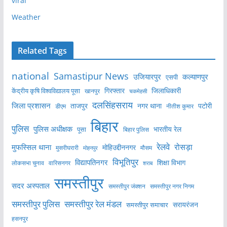
viral
Weather
Related Tags
national
Samastipur News
उजियारपुर
कल्याणपुर
एसपी
केंद्रीय कृषि विश्वविद्यालय पूसा
गिरफ्तार
जिलाधिकारी
खानपुर
चकमेहसी
दलसिंहसराय
जिला प्रशासन
ताजपुर
नगर थाना
पटोरी
डीएम
नीतीश कुमार
बिहार
पुलिस
पुलिस अधीक्षक
भारतीय रेल
पूसा
बिहार पुलिस
रेलवे
मुफस्सिल थाना
रोसड़ा
मोहिउद्दीननगर
मुसरीघरारी
मोहनपुर
मौसम
विभूतिपुर
विद्यापतिनगर
शिक्षा विभाग
लोकसभा चुनाव
वारिसनगर
शराब
समस्तीपुर
सदर अस्पताल
समस्तीपुर नगर निगम
समस्तीपुर जंक्शन
समस्तीपुर पुलिस
समस्तीपुर रेल मंडल
सरायरंजन
समस्तीपुर समाचार
हसनपुर