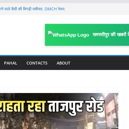
े भागने वाले कैदी की बिगड़ी तबीयत, DMCH रेफर;
है कारवाई
ं संदेहास्पद परिस्थिति में मौ’त, संस्कृत विषय से
लों में 7 अगस्त तक मध्यम से भारी वर्षा और
समस्तीपुर की खबरों 
पना हॉस्पिटल सील, शहर से लेकर गांव तक
ड़ों अवैध नर्सिंग होम; अन्य पर कब होगी कार्रवाई ?
अस्पताल का ICU गार्ड के भरोसे, डॉक्टर व नर्सिंग
टों में तैनात किये गये थे डॉक्टर व नर्सिंग
PAHAL
CONTACTS
ABOUT