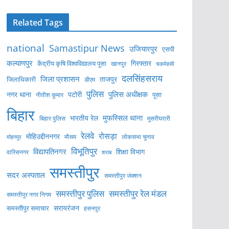
Related Tags
national
Samastipur News
उजियारपुर
एसपी
कल्याणपुर
केंद्रीय कृषि विश्वविद्यालय पूसा
गिरफ्तार
खानपुर
चकमेहसी
दलसिंहसराय
जिला प्रशासन
ताजपुर
जिलाधिकारी
डीएम
पुलिस
पुलिस अधीक्षक
नगर थाना
पटोरी
पूसा
नीतीश कुमार
बिहार
मुफस्सिल थाना
भारतीय रेल
बिहार पुलिस
मुसरीघरारी
रेलवे
रोसड़ा
मोहिउद्दीननगर
लोकसभा चुनाव
मोहनपुर
मौसम
विभूतिपुर
विद्यापतिनगर
शिक्षा विभाग
वारिसनगर
शराब
समस्तीपुर
सदर अस्पताल
समस्तीपुर जंक्शन
समस्तीपुर पुलिस
समस्तीपुर रेल मंडल
समस्तीपुर नगर निगम
सरायरंजन
समस्तीपुर समाचार
हसनपुर