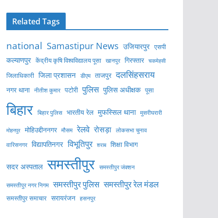
Related Tags
national
Samastipur News
उजियारपुर
एसपी
कल्याणपुर
केंद्रीय कृषि विश्वविद्यालय पूसा
गिरफ्तार
खानपुर
चकमेहसी
दलसिंहसराय
जिला प्रशासन
ताजपुर
जिलाधिकारी
डीएम
पुलिस
पुलिस अधीक्षक
नगर थाना
पटोरी
पूसा
नीतीश कुमार
बिहार
मुफस्सिल थाना
भारतीय रेल
बिहार पुलिस
मुसरीघरारी
रेलवे
रोसड़ा
मोहिउद्दीननगर
लोकसभा चुनाव
मोहनपुर
मौसम
विभूतिपुर
विद्यापतिनगर
शिक्षा विभाग
वारिसनगर
शराब
समस्तीपुर
सदर अस्पताल
समस्तीपुर जंक्शन
समस्तीपुर पुलिस
समस्तीपुर रेल मंडल
समस्तीपुर नगर निगम
सरायरंजन
समस्तीपुर समाचार
हसनपुर