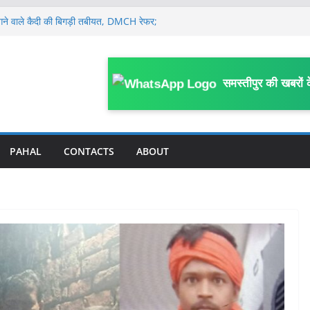
े भागने वाले कैदी की बिगड़ी तबीयत, DMCH रेफर;
है कारवाई
ं संदेहास्पद परिस्थिति में मौ’त, संस्कृत विषय से
लों में 7 अगस्त तक मध्यम से भारी वर्षा और
समस्तीपुर की खबरों 
पना हॉस्पिटल सील, शहर से लेकर गांव तक
ड़ों अवैध नर्सिंग होम; अन्य पर कब होगी कार्रवाई ?
अस्पताल का ICU गार्ड के भरोसे, डॉक्टर व नर्सिंग
टों में तैनात किये गये थे डॉक्टर व नर्सिंग
PAHAL
CONTACTS
ABOUT