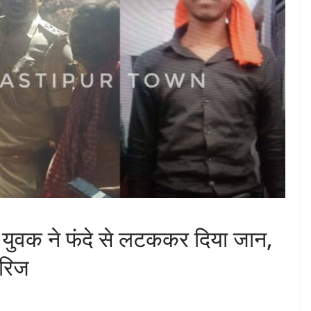
र युवक ने फंदे से लटककर दिया जान,
ैरिज