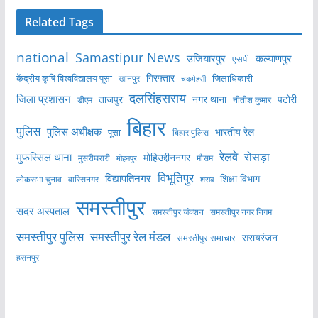
Related Tags
national
Samastipur News
उजियारपुर
कल्याणपुर
एसपी
केंद्रीय कृषि विश्वविद्यालय पूसा
गिरफ्तार
जिलाधिकारी
खानपुर
चकमेहसी
दलसिंहसराय
जिला प्रशासन
ताजपुर
नगर थाना
पटोरी
डीएम
नीतीश कुमार
बिहार
पुलिस
पुलिस अधीक्षक
भारतीय रेल
पूसा
बिहार पुलिस
रेलवे
मुफस्सिल थाना
रोसड़ा
मोहिउद्दीननगर
मुसरीघरारी
मोहनपुर
मौसम
विभूतिपुर
विद्यापतिनगर
शिक्षा विभाग
लोकसभा चुनाव
वारिसनगर
शराब
समस्तीपुर
सदर अस्पताल
समस्तीपुर नगर निगम
समस्तीपुर जंक्शन
समस्तीपुर पुलिस
समस्तीपुर रेल मंडल
सरायरंजन
समस्तीपुर समाचार
हसनपुर