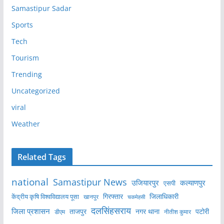
Samastipur Sadar
Sports
Tech
Tourism
Trending
Uncategorized
viral
Weather
Related Tags
national
Samastipur News
उजियारपुर
कल्याणपुर
एसपी
केंद्रीय कृषि विश्वविद्यालय पूसा
गिरफ्तार
जिलाधिकारी
खानपुर
चकमेहसी
दलसिंहसराय
जिला प्रशासन
ताजपुर
नगर थाना
पटोरी
डीएम
नीतीश कुमार