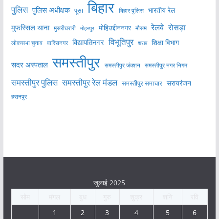
बिहार
पुलिस
पुलिस अधीक्षक
भारतीय रेल
पूसा
बिहार पुलिस
रेलवे
मुफस्सिल थाना
रोसड़ा
मोहिउद्दीननगर
मुसरीघरारी
मोहनपुर
मौसम
विभूतिपुर
विद्यापतिनगर
शिक्षा विभाग
लोकसभा चुनाव
वारिसनगर
शराब
समस्तीपुर
सदर अस्पताल
समस्तीपुर नगर निगम
समस्तीपुर जंक्शन
समस्तीपुर पुलिस
समस्तीपुर रेल मंडल
सरायरंजन
समस्तीपुर समाचार
हसनपुर
जुलाई 2025
सोम
मंगल
बुध
गुरु
शुक्र
शनि
रवि
1
2
3
4
5
6