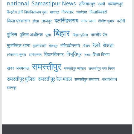
national
Samastipur News
उजियारपुर
कल्याणपुर
एसपी
केंद्रीय कृषि विश्वविद्यालय पूसा
गिरफ्तार
जिलाधिकारी
खानपुर
चकमेहसी
दलसिंहसराय
जिला प्रशासन
ताजपुर
नगर थाना
पटोरी
डीएम
नीतीश कुमार
बिहार
पुलिस
पुलिस अधीक्षक
भारतीय रेल
पूसा
बिहार पुलिस
रेलवे
मुफस्सिल थाना
रोसड़ा
मोहिउद्दीननगर
मुसरीघरारी
मोहनपुर
मौसम
विभूतिपुर
विद्यापतिनगर
शिक्षा विभाग
लोकसभा चुनाव
वारिसनगर
शराब
समस्तीपुर
सदर अस्पताल
समस्तीपुर नगर निगम
समस्तीपुर जंक्शन
समस्तीपुर पुलिस
समस्तीपुर रेल मंडल
सरायरंजन
समस्तीपुर समाचार
हसनपुर