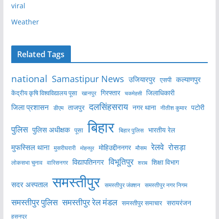
viral
Weather
Related Tags
national
Samastipur News
उजियारपुर
कल्याणपुर
एसपी
केंद्रीय कृषि विश्वविद्यालय पूसा
गिरफ्तार
जिलाधिकारी
खानपुर
चकमेहसी
दलसिंहसराय
जिला प्रशासन
ताजपुर
नगर थाना
पटोरी
डीएम
नीतीश कुमार
बिहार
पुलिस
पुलिस अधीक्षक
भारतीय रेल
पूसा
बिहार पुलिस
रेलवे
मुफस्सिल थाना
रोसड़ा
मोहिउद्दीननगर
मुसरीघरारी
मोहनपुर
मौसम
विभूतिपुर
विद्यापतिनगर
शिक्षा विभाग
लोकसभा चुनाव
वारिसनगर
शराब
समस्तीपुर
सदर अस्पताल
समस्तीपुर नगर निगम
समस्तीपुर जंक्शन
समस्तीपुर पुलिस
समस्तीपुर रेल मंडल
सरायरंजन
समस्तीपुर समाचार
हसनपुर