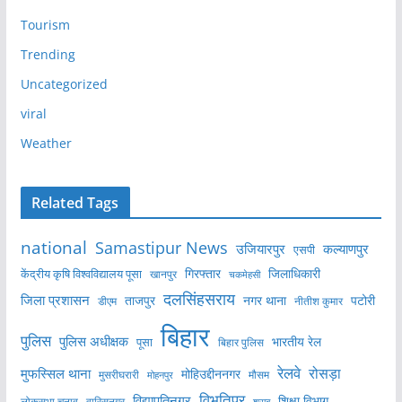
Tourism
Trending
Uncategorized
viral
Weather
Related Tags
national
Samastipur News
उजियारपुर
कल्याणपुर
एसपी
केंद्रीय कृषि विश्वविद्यालय पूसा
गिरफ्तार
जिलाधिकारी
खानपुर
चकमेहसी
दलसिंहसराय
जिला प्रशासन
ताजपुर
नगर थाना
पटोरी
डीएम
नीतीश कुमार
बिहार
पुलिस
पुलिस अधीक्षक
भारतीय रेल
पूसा
बिहार पुलिस
रेलवे
मुफस्सिल थाना
रोसड़ा
मोहिउद्दीननगर
मुसरीघरारी
मोहनपुर
मौसम
विभूतिपुर
विद्यापतिनगर
शिक्षा विभाग
लोकसभा चुनाव
वारिसनगर
शराब