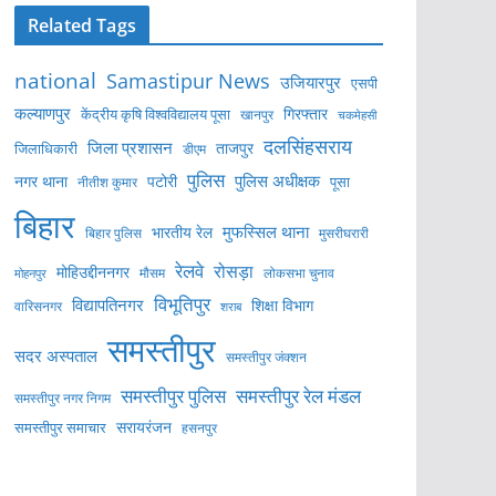
Related Tags
national
Samastipur News
उजियारपुर
एसपी
कल्याणपुर
केंद्रीय कृषि विश्वविद्यालय पूसा
गिरफ्तार
खानपुर
चकमेहसी
दलसिंहसराय
जिला प्रशासन
ताजपुर
जिलाधिकारी
डीएम
पुलिस
पुलिस अधीक्षक
नगर थाना
पटोरी
पूसा
नीतीश कुमार
बिहार
मुफस्सिल थाना
भारतीय रेल
बिहार पुलिस
मुसरीघरारी
रेलवे
रोसड़ा
मोहिउद्दीननगर
लोकसभा चुनाव
मोहनपुर
मौसम
विभूतिपुर
विद्यापतिनगर
शिक्षा विभाग
वारिसनगर
शराब
समस्तीपुर
सदर अस्पताल
समस्तीपुर जंक्शन
समस्तीपुर पुलिस
समस्तीपुर रेल मंडल
समस्तीपुर नगर निगम
सरायरंजन
समस्तीपुर समाचार
हसनपुर