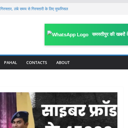
गिरफ्तार, लंबे समय से गिरफ्तारी के लिए मुफस्सिल
ें हाहाकार, प्रदेश से पंचायत तक सभी कमेटी भंग, नई
साल के मासूम की 13 दिन बाद मौ’त, घर के पास
समस्तीपुर की खबरों 
या था हमला
लेकर जिला स्तरीय कार्यशाला आयोजित, विभागीय
 पर FIR; काम में बाधा, आउटसोर्सिंग कर्मियों से
काम प्रभावित करने का आरोप
PAHAL
CONTACTS
ABOUT