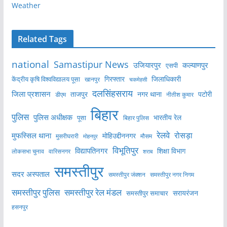
Weather
Related Tags
national
Samastipur News
उजियारपुर
कल्याणपुर
एसपी
केंद्रीय कृषि विश्वविद्यालय पूसा
गिरफ्तार
जिलाधिकारी
खानपुर
चकमेहसी
दलसिंहसराय
जिला प्रशासन
ताजपुर
नगर थाना
पटोरी
डीएम
नीतीश कुमार
बिहार
पुलिस
पुलिस अधीक्षक
भारतीय रेल
पूसा
बिहार पुलिस
रेलवे
मुफस्सिल थाना
रोसड़ा
मोहिउद्दीननगर
मुसरीघरारी
मोहनपुर
मौसम
विभूतिपुर
विद्यापतिनगर
शिक्षा विभाग
लोकसभा चुनाव
वारिसनगर
शराब
समस्तीपुर
सदर अस्पताल
समस्तीपुर नगर निगम
समस्तीपुर जंक्शन
समस्तीपुर पुलिस
समस्तीपुर रेल मंडल
सरायरंजन
समस्तीपुर समाचार
हसनपुर