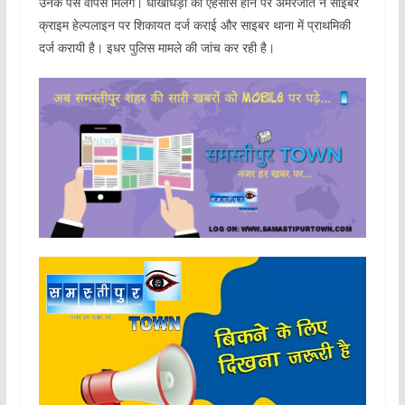
उनके पैसे वापस मिलेंगे। धोखाधड़ी का एहसास होने पर अमरजीत ने साइबर
क्राइम हेल्पलाइन पर शिकायत दर्ज कराई और साइबर थाना में प्राथमिकी
दर्ज करायी है। इधर पुलिस मामले की जांच कर रही है।