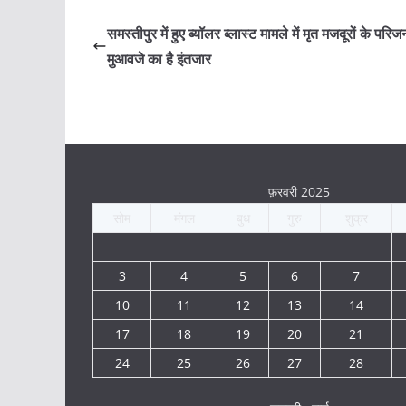
समस्तीपुर में हुए ब्यॉलर ब्लास्ट मामले में मृत मजदूरों के परिज
मुआवजे का है इंतजार
फ़रवरी 2025
सोम
मंगल
बुध
गुरु
शुक्र
3
4
5
6
7
10
11
12
13
14
17
18
19
20
21
24
25
26
27
28