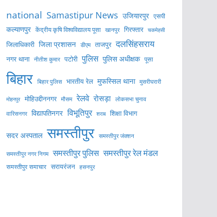
national
Samastipur News
उजियारपुर
एसपी
कल्याणपुर
केंद्रीय कृषि विश्वविद्यालय पूसा
गिरफ्तार
खानपुर
चकमेहसी
दलसिंहसराय
जिला प्रशासन
ताजपुर
जिलाधिकारी
डीएम
पुलिस
पुलिस अधीक्षक
नगर थाना
पटोरी
पूसा
नीतीश कुमार
बिहार
मुफस्सिल थाना
भारतीय रेल
बिहार पुलिस
मुसरीघरारी
रेलवे
रोसड़ा
मोहिउद्दीननगर
लोकसभा चुनाव
मोहनपुर
मौसम
विभूतिपुर
विद्यापतिनगर
शिक्षा विभाग
वारिसनगर
शराब
समस्तीपुर
सदर अस्पताल
समस्तीपुर जंक्शन
समस्तीपुर पुलिस
समस्तीपुर रेल मंडल
समस्तीपुर नगर निगम
सरायरंजन
समस्तीपुर समाचार
हसनपुर