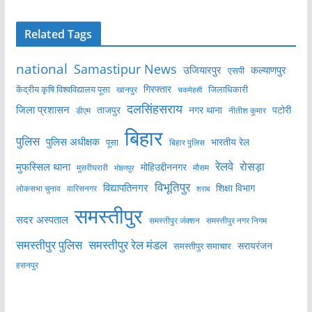
Related Tags
national
Samastipur News
उजियारपुर
कल्याणपुर
एसपी
केंद्रीय कृषि विश्वविद्यालय पूसा
गिरफ्तार
जिलाधिकारी
खानपुर
चकमेहसी
दलसिंहसराय
जिला प्रशासन
ताजपुर
नगर थाना
पटोरी
डीएम
नीतीश कुमार
बिहार
पुलिस
पुलिस अधीक्षक
भारतीय रेल
पूसा
बिहार पुलिस
रेलवे
मुफस्सिल थाना
रोसड़ा
मोहिउद्दीननगर
मुसरीघरारी
मोहनपुर
मौसम
विभूतिपुर
विद्यापतिनगर
शिक्षा विभाग
लोकसभा चुनाव
वारिसनगर
शराब
समस्तीपुर
सदर अस्पताल
समस्तीपुर नगर निगम
समस्तीपुर जंक्शन
समस्तीपुर पुलिस
समस्तीपुर रेल मंडल
सरायरंजन
समस्तीपुर समाचार
हसनपुर