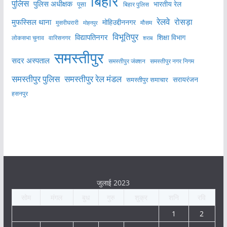
बिहार
पुलिस
पुलिस अधीक्षक
भारतीय रेल
पूसा
बिहार पुलिस
रेलवे
मुफस्सिल थाना
रोसड़ा
मोहिउद्दीननगर
मुसरीघरारी
मोहनपुर
मौसम
विभूतिपुर
विद्यापतिनगर
शिक्षा विभाग
लोकसभा चुनाव
वारिसनगर
शराब
समस्तीपुर
सदर अस्पताल
समस्तीपुर नगर निगम
समस्तीपुर जंक्शन
समस्तीपुर पुलिस
समस्तीपुर रेल मंडल
सरायरंजन
समस्तीपुर समाचार
हसनपुर
जुलाई 2023
सोम
मंगल
बुध
गुरु
शुक्र
शनि
रवि
1
2