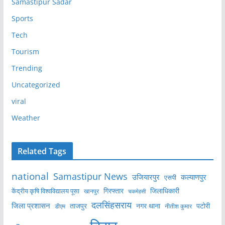
Samastipur Sadar
Sports
Tech
Tourism
Trending
Uncategorized
viral
Weather
Related Tags
national
Samastipur News
उजियारपुर
कल्याणपुर
एसपी
केंद्रीय कृषि विश्वविद्यालय पूसा
गिरफ्तार
जिलाधिकारी
खानपुर
चकमेहसी
दलसिंहसराय
जिला प्रशासन
ताजपुर
नगर थाना
पटोरी
डीएम
नीतीश कुमार