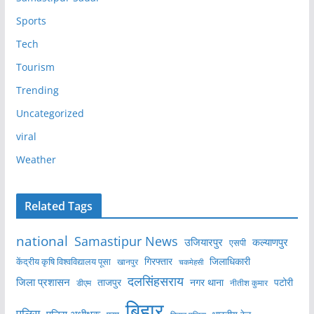
Sports
Tech
Tourism
Trending
Uncategorized
viral
Weather
Related Tags
national
Samastipur News
उजियारपुर
कल्याणपुर
एसपी
केंद्रीय कृषि विश्वविद्यालय पूसा
गिरफ्तार
जिलाधिकारी
खानपुर
चकमेहसी
दलसिंहसराय
जिला प्रशासन
ताजपुर
नगर थाना
पटोरी
डीएम
नीतीश कुमार
बिहार
पुलिस
पुलिस अधीक्षक