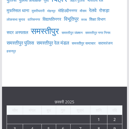
भारतीय रेल
पूसा
बिहार पुलिस
रेलवे
मुफस्सिल थाना
रोसड़ा
मोहिउद्दीननगर
मुसरीघरारी
मोहनपुर
मौसम
विभूतिपुर
विद्यापतिनगर
शिक्षा विभाग
लोकसभा चुनाव
वारिसनगर
शराब
समस्तीपुर
सदर अस्पताल
समस्तीपुर नगर निगम
समस्तीपुर जंक्शन
समस्तीपुर पुलिस
समस्तीपुर रेल मंडल
सरायरंजन
समस्तीपुर समाचार
हसनपुर
फ़रवरी 2025
सोम
मंगल
बुध
गुरु
शुक्र
शनि
रवि
1
2
3
4
5
6
7
8
9