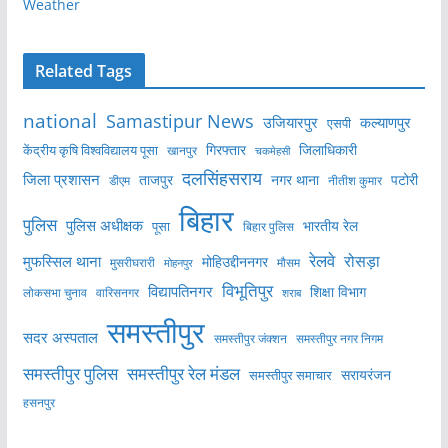
Weather
Related Tags
national
Samastipur News
उजियारपुर
कल्याणपुर
एसपी
केंद्रीय कृषि विश्वविद्यालय पूसा
गिरफ्तार
जिलाधिकारी
खानपुर
चकमेहसी
दलसिंहसराय
जिला प्रशासन
ताजपुर
नगर थाना
पटोरी
डीएम
नीतीश कुमार
बिहार
पुलिस
पुलिस अधीक्षक
भारतीय रेल
पूसा
बिहार पुलिस
रेलवे
मुफस्सिल थाना
रोसड़ा
मोहिउद्दीननगर
मुसरीघरारी
मोहनपुर
मौसम
विभूतिपुर
विद्यापतिनगर
शिक्षा विभाग
लोकसभा चुनाव
वारिसनगर
शराब
समस्तीपुर
सदर अस्पताल
समस्तीपुर नगर निगम
समस्तीपुर जंक्शन
समस्तीपुर पुलिस
समस्तीपुर रेल मंडल
सरायरंजन
समस्तीपुर समाचार
हसनपुर