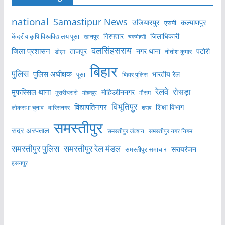
national
Samastipur News
उजियारपुर
कल्याणपुर
एसपी
केंद्रीय कृषि विश्वविद्यालय पूसा
गिरफ्तार
जिलाधिकारी
खानपुर
चकमेहसी
दलसिंहसराय
जिला प्रशासन
ताजपुर
नगर थाना
पटोरी
डीएम
नीतीश कुमार
बिहार
पुलिस
पुलिस अधीक्षक
भारतीय रेल
पूसा
बिहार पुलिस
रेलवे
मुफस्सिल थाना
रोसड़ा
मोहिउद्दीननगर
मुसरीघरारी
मोहनपुर
मौसम
विभूतिपुर
विद्यापतिनगर
शिक्षा विभाग
लोकसभा चुनाव
वारिसनगर
शराब
समस्तीपुर
सदर अस्पताल
समस्तीपुर नगर निगम
समस्तीपुर जंक्शन
समस्तीपुर पुलिस
समस्तीपुर रेल मंडल
सरायरंजन
समस्तीपुर समाचार
हसनपुर