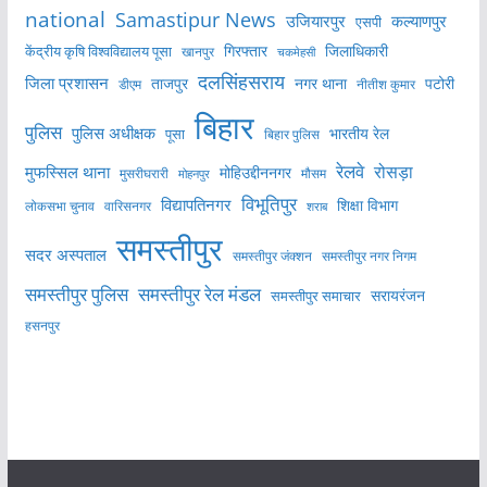
national
Samastipur News
उजियारपुर
कल्याणपुर
एसपी
केंद्रीय कृषि विश्वविद्यालय पूसा
गिरफ्तार
जिलाधिकारी
खानपुर
चकमेहसी
दलसिंहसराय
जिला प्रशासन
ताजपुर
नगर थाना
पटोरी
डीएम
नीतीश कुमार
बिहार
पुलिस
पुलिस अधीक्षक
भारतीय रेल
पूसा
बिहार पुलिस
रेलवे
मुफस्सिल थाना
रोसड़ा
मोहिउद्दीननगर
मुसरीघरारी
मोहनपुर
मौसम
विभूतिपुर
विद्यापतिनगर
शिक्षा विभाग
लोकसभा चुनाव
वारिसनगर
शराब
समस्तीपुर
सदर अस्पताल
समस्तीपुर नगर निगम
समस्तीपुर जंक्शन
समस्तीपुर पुलिस
समस्तीपुर रेल मंडल
सरायरंजन
समस्तीपुर समाचार
हसनपुर