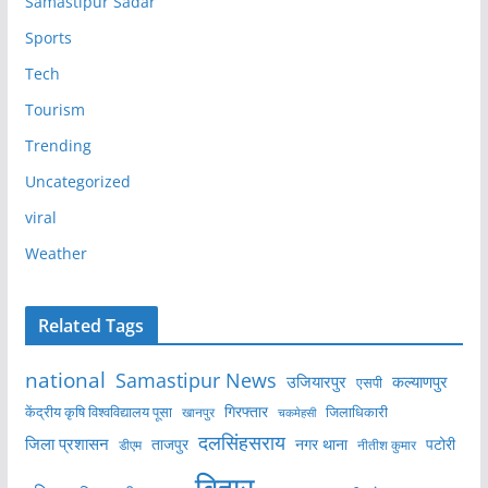
Samastipur Sadar
Sports
Tech
Tourism
Trending
Uncategorized
viral
Weather
Related Tags
national
Samastipur News
उजियारपुर
कल्याणपुर
एसपी
केंद्रीय कृषि विश्वविद्यालय पूसा
गिरफ्तार
जिलाधिकारी
खानपुर
चकमेहसी
दलसिंहसराय
जिला प्रशासन
ताजपुर
नगर थाना
पटोरी
डीएम
नीतीश कुमार