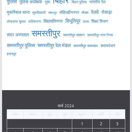
बिहार
पुलिस
पुलिस अधीक्षक
भारतीय रेल
पूसा
बिहार पुलिस
रेलवे
मुफस्सिल थाना
रोसड़ा
मोहिउद्दीननगर
मुसरीघरारी
मोहनपुर
मौसम
विभूतिपुर
विद्यापतिनगर
शिक्षा विभाग
लोकसभा चुनाव
वारिसनगर
शराब
समस्तीपुर
सदर अस्पताल
समस्तीपुर नगर निगम
समस्तीपुर जंक्शन
समस्तीपुर पुलिस
समस्तीपुर रेल मंडल
सरायरंजन
समस्तीपुर समाचार
हसनपुर
मार्च 2024
सोम
मंगल
बुध
गुरु
शुक्र
शनि
रवि
1
2
3